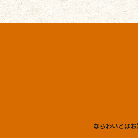
ならわいとは
お