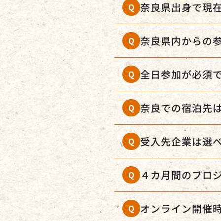
奈良県出身で現
Q
奈良県内からの
Q
全日参加が必須
Q
奈良での宿泊先
Q
受入先企業は選
Q
４カ月間のプロ
Q
オンライン開催
Q