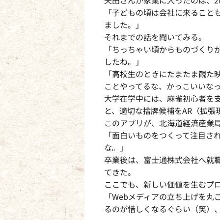
「子どもの頃は会社に来ること
ました。」
それまでの話を聞いてみる。
「ちっちゃい頃からものづくり
したね。」
「高校生のときにたまたま観た
ことやってるな、かっこいいな
大学在学中には、麻雀初心者を
と、適切な捨牌候補をAR（拡張
このアプリが、北海道経済産業
「面白いものをつくって注目さ
な。」
卒業後は、富士通株式会社へ就
てきた。
ここでも、新しい価値を生むプ
「Webメディアの立ち上げを丸
るのが惜しくなるぐらい（笑）