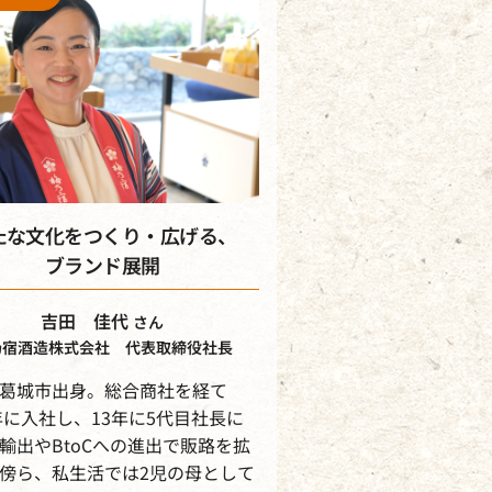
たな文化をつくり・広げる、
ブランド展開
吉田 佳代
さん
乃宿酒造株式会社 代表取締役社長
葛城市出身。総合商社を経て
4年に入社し、13年に5代目社長に
輸出やBtoCへの進出で販路を拡
傍ら、私生活では2児の母として