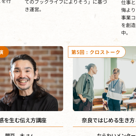
どを行
てのブックライフによりそう」に基づ
仕事と
き運営。
悔より
事業コ
を創造
中。
感を生む伝え方講座
奈良ではじめる生き方
関戸 大
ならわいメンター
さん