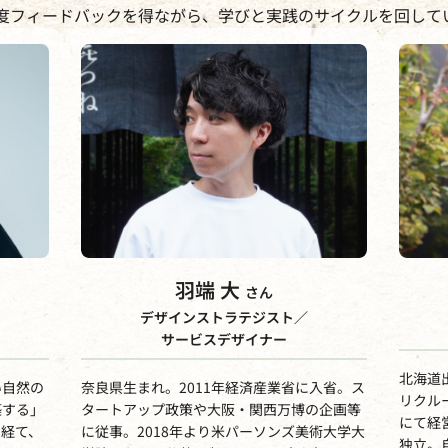
度フィードバックを得ながら、学びと実践のサイクルを回して
羽端 大
さん
デザインストラテジスト／
サービスデザイナー
北海道
い自然の
奈良県生まれ。2011年経済産業省に入省。ス
リクル
築する」
タートアップ政策や大阪・関西万博の企画等
にて経
を経て、
に従事。2018年より米パーソンズ美術大学大
独立。