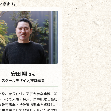
いきます。
安田 翔
さん
スクールデザイン/実践編集
出身、奈良在住。東京大学卒業後、㈱
ートにて人事・採用、㈱中川政七商店
営教育事業・行政連携事業を経験し、
自主事業として地域とデザインの学校