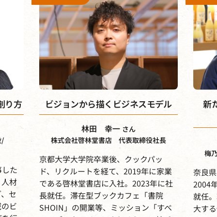
創り方
ビジョンから描くビジネスモデル
新
林田 幸一
さん
/
株式会社啓林堂書店 代表取締役社長
梅
京都大学大学院卒業後、クックパッ
事した
ド、リクルートを経て、2019年に家業
奈良県
。人材
である啓林堂書店に入社。2023年に社
200
グ、セ
長就任。滞在型ブックカフェ「書院
就任。
域のビ
SHOIN」の開業等、ミッション「すべ
大する