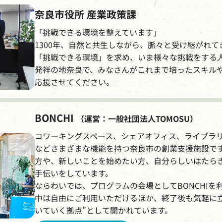
奈良市役所 産業政策課
「挑戦できる環境を整えています」
1300年、自然と共生しながら、脈々と受け継がれ
「挑戦できる環境」を求め、いま様々な挑戦をする
発祥の地奈良で、みなさんがこれまで培ったスキル
応援させてください。
BONCHI
（運営：一般社団法人TOMOSU）
コワーキングスペース、シェアオフィス、ライブラ
などさまざまな機能を持つ奈良市の創業支援施設で
方や、新しいことを始めたい方、自分らしいはたら
手伝いをしています。
ならわいでは、プログラムの会場としてBONCHIを
中は自由にご利用いただけるほか、終了後も気軽に
いていく拠点”として開かれています。