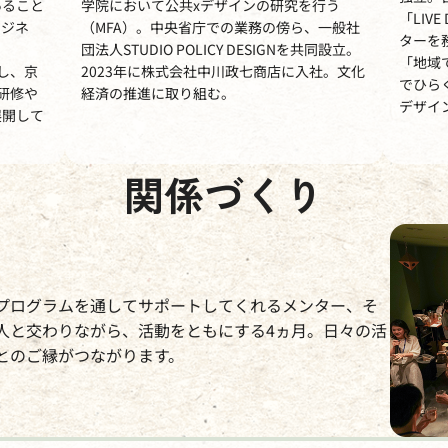
あること
学院において公共xデザインの研究を行う
「LIVE
ジネ
（MFA）。中央省庁での業務の傍ら、一般社
ターを
団法人STUDIO POLICY DESIGNを共同設立。
「地域
立し、京
2023年に株式会社中川政七商店に入社。文化
でひら
研修や
経済の推進に取り組む。
デザイ
展開して
関係づくり
プログラムを通してサポートしてくれるメンター、そ
人と交わりながら、活動をともにする4ヵ月。日々の活
とのご縁がつながります。