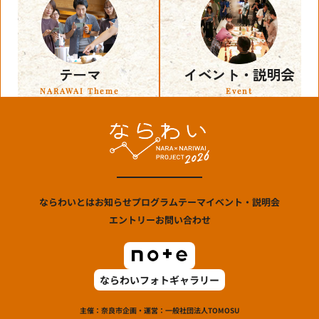
テーマ
イベント・説明会
NARAWAI Theme
Event
ならわいとは
お知らせ
プログラム
テーマ
イベント・説明会
エントリー
お問い合わせ
ならわいフォトギャラリー
主催：奈良市
企画・運営：一般社団法人TOMOSU