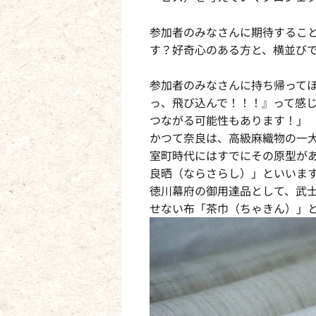
参加者のみなさんに期待するこ
す？好奇心のある方と、横並び
参加者のみなさんに持ち帰って
っ、飛び込んで！！！』って感
つながる可能性もあります！」
かつて奈良は、高級麻織物の一
室町時代にはすでにその原型が
良晒（ならさらし）」といいま
徳川幕府の御用達品として、武
せない布「茶巾（ちゃきん）」