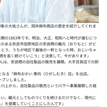
印象の大祐さんが、岡井麻布商店の歴史を紹介してくれま
期の1863年です。明治、大正、昭和へと時代が進むにつ
社のある奈良市田原地区の奈良晒の織元（おりもと）がど
うとう、うちが地区で最後の一軒となった時、おじいちゃ
良晒を長く続けていこう』と決意して、今があります」
んは、奈良晒の自社製品の販売を展開。大手百貨店での卸
号となる「麻布おかい 東向（ひがしむき）店」を出店。
オープンしました。
う川上から、自社製品の販売という川下へ事業展開した経
。
しい。織元としてものづくりを続けるだけでなく、現代に
ル』を提案していくことにしたんです」