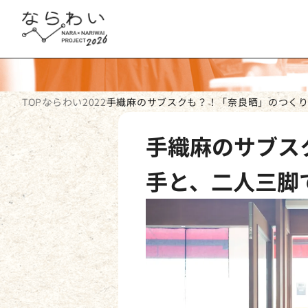
TOP
ならわい2022
手織麻のサブスクも？！「奈良晒」のつく
手織麻のサブス
手と、二人三脚