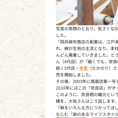
写真の笑顔のとおり、気さくな
した。
「岡井麻布商店の創業は、江戸末
れ、綿が生地の主流となり、本
んどん廃業していきました。と
ん（4代目）が『細くでも、奈
続く5代目・
孝憲
（たかのり）さ
売を開始しました。
その後、2003年に路面店第一
2010年にはこの「奈良店」が
このように、奈良晒の織元とい
緯を、大祐さんはこう話します
「麻をいろんな方につかってほ
なじむ『麻のあるライフスタイ