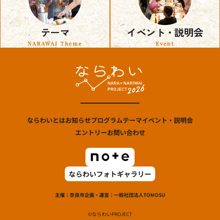
テーマ
イベント・説明会
NARAWAI Theme
Event
ならわいとは
お知らせ
プログラム
テーマ
イベント・説明会
エントリー
お問い合わせ
ならわいフォトギャラリー
主催：奈良市
企画・運営：一般社団法人TOMOSU
©ならわいPROJECT