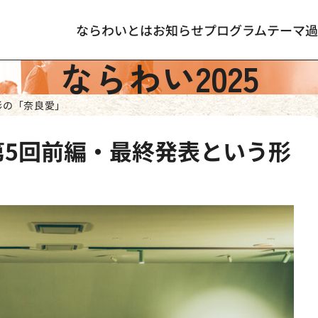
ならわいとは
お知らせ
プログラム
テーマ
過
ならわい2025
形の「奈良愛」
 第5回前編・最終発表という形