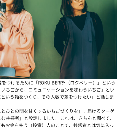
差をつけるために「ROKU BERRY（ロクベリー）」という
ういちごから、コミュニケーションを味わういちご」とい
数という軸をつくり、その人数で差をつけたい」と話しま
人とひとの間を甘くするいちごづくりを」。届けるターゲ
しむ共感者」と設定しました。これは、きちんと調べて、
てもお金を払う（投資）人のことで、共感者とは気に入っ