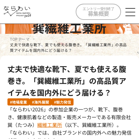
エントリー受付終了
募集概要
巽繊維工業所
TOP
テーマ
丈夫で快適な靴下、夏でも使える腹巻き。「巽繊維工業所」の高品
質アイテムを国内外にどう届ける？
丈夫で快適な靴下、夏でも使える腹
巻き。「巽繊維工業所」の高品質ア
イテムを国内外にどう届ける？
#地場産業
#海外展開
#魅力発信
「ならわい2026」の参加企業の一つが、靴下、腹巻
き、健康肌着などの製造・販売メーカーである有限会社
巽（たつみ）
繊維工業所
（以下、巽繊維工業所）。
「ならわい」では、自社ブランドの国内外への魅力発信