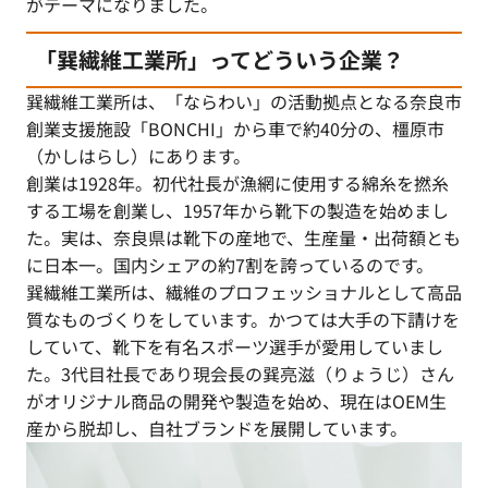
がテーマになりました。
「巽繊維工業所」ってどういう企業？
巽繊維工業所は、「ならわい」の活動拠点となる奈良市
創業支援施設「BONCHI」から車で約40分の、橿原市
（かしはらし）にあります。
創業は1928年。初代社長が漁網に使用する綿糸を撚糸
する工場を創業し、1957年から靴下の製造を始めまし
た。実は、奈良県は靴下の産地で、生産量・出荷額とも
に日本一。国内シェアの約7割を誇っているのです。
巽繊維工業所は、繊維のプロフェッショナルとして高品
質なものづくりをしています。かつては大手の下請けを
していて、靴下を有名スポーツ選手が愛用していまし
た。3代目社長であり現会長の巽亮滋（りょうじ）さん
がオリジナル商品の開発や製造を始め、現在はOEM生
産から脱却し、自社ブランドを展開しています。