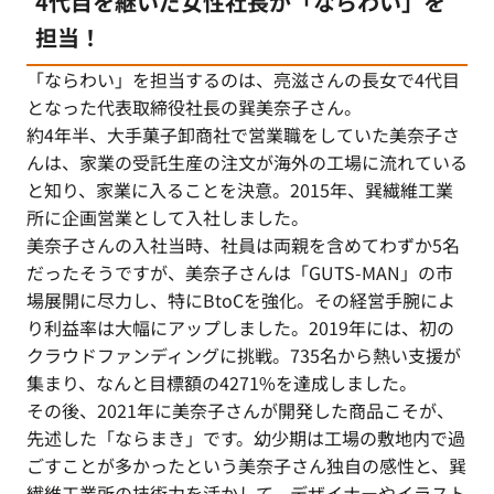
4代目を継いだ女性社長が「ならわい」を
担当！
「ならわい」を担当するのは、亮滋さんの長女で4代目
となった代表取締役社長の巽美奈子さん。
約4年半、大手菓子卸商社で営業職をしていた美奈子さ
んは、家業の受託生産の注文が海外の工場に流れている
と知り、家業に入ることを決意。2015年、巽繊維工業
所に企画営業として入社しました。
美奈子さんの入社当時、社員は両親を含めてわずか5名
だったそうですが、美奈子さんは「GUTS-MAN」の市
場展開に尽力し、特にBtoCを強化。その経営手腕によ
り利益率は大幅にアップしました。2019年には、初の
クラウドファンディングに挑戦。735名から熱い支援が
集まり、なんと目標額の4271%を達成しました。
その後、2021年に美奈子さんが開発した商品こそが、
先述した「ならまき」です。幼少期は工場の敷地内で過
ごすことが多かったという美奈子さん独自の感性と、巽
繊維工業所の技術力を活かして、デザイナーやイラスト