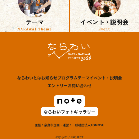
テーマ
イベント・説明会
NARAWAI Theme
Event
ならわいとは
お知らせ
プログラム
テーマ
イベント・説明会
エントリー
お問い合わせ
ならわいフォトギャラリー
主催：奈良市
企画・運営：一般社団法人TOMOSU
©ならわいPROJECT