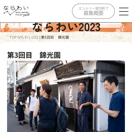
エントリー受付終了
募集概要
ならわい2023
TOP
ならわい2023
第3回目 錦光園
第3回目 錦光園