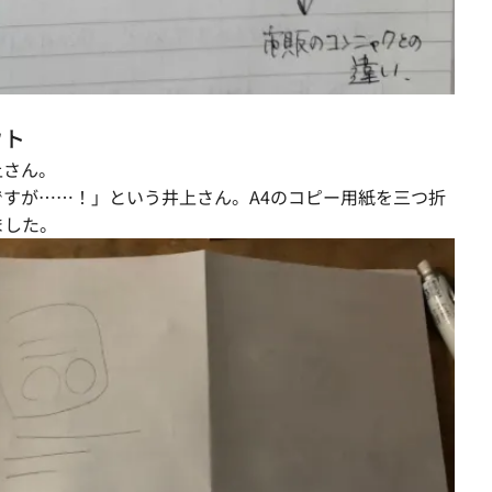
ウト
上さん。
すが……！」という井上さん。A4のコピー用紙を三つ折
ました。