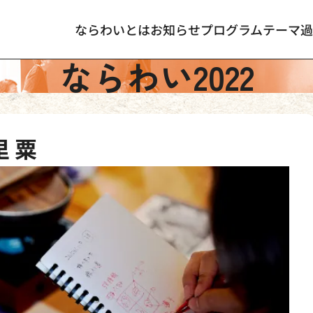
ならわいとは
お知らせ
プログラム
テーマ
過
ならわい2022
里 粟